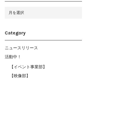
ア
ー
カ
イ
ブ
Category
ニュースリリース
活動中！
【イベント事業部】
【映像部】