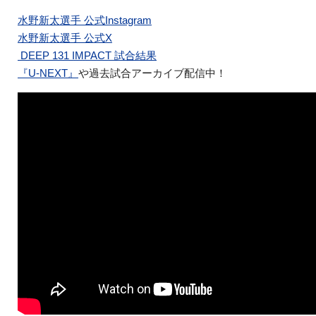
水野新太選手 公式Instagram
水野新太選手 公式X
DEEP 131 IMPACT 試合結果
『U-NEXT』
や過去試合アーカイブ配信中！