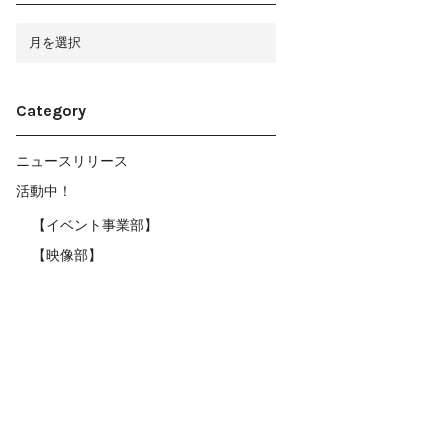
ア
ー
カ
イ
ブ
Category
ニュースリリース
活動中！
【イベント事業部】
【映像部】