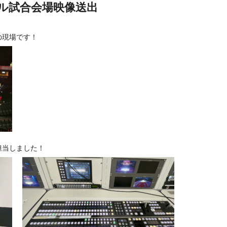
ル試合会場映像送出
の現場です！
担当しました！