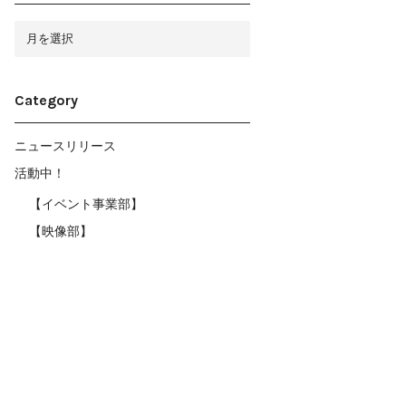
ア
ー
カ
イ
ブ
Category
ニュースリリース
活動中！
【イベント事業部】
【映像部】