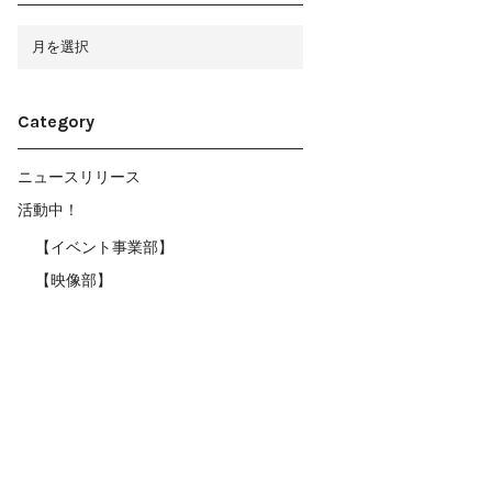
ア
ー
カ
イ
ブ
Category
ニュースリリース
活動中！
【イベント事業部】
【映像部】