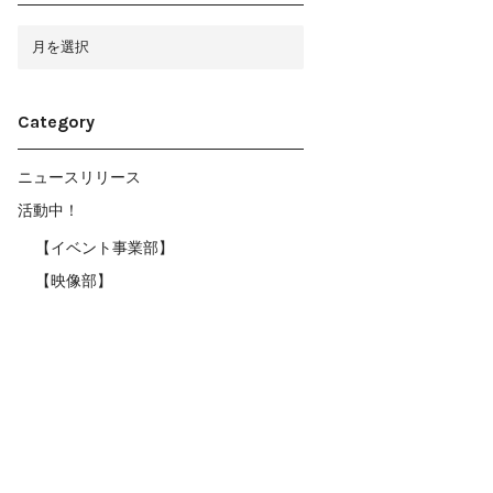
ア
ー
カ
イ
ブ
Category
ニュースリリース
活動中！
【イベント事業部】
【映像部】