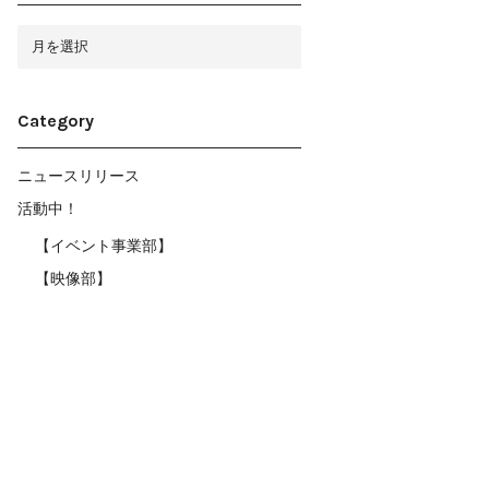
ア
ー
カ
イ
ブ
Category
ニュースリリース
活動中！
【イベント事業部】
【映像部】